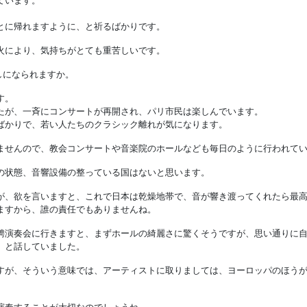
ています。
。
とに帰れますように、と祈るばかりです。
火により、気持ちがとても重苦しいです。
しになられますか。
す。
たが、一斉にコンサートが再開され、パリ市民は楽しんでいます。
ばかりで、若い人たちのクラシック離れが気になります。
ませんので、教会コンサートや音楽院のホールなども毎日のように行われて
の状態、音響設備の整っている国はないと思います。
が、欲を言いますと、これで日本は乾燥地帯で、音が響き渡ってくれたら最
ますから、誰の責任でもありませんね。
聘演奏会に行きますと、まずホールの綺麗さに驚くそうですが、思い通りに
、と話していました。
すが、そういう意味では、アーティストに取りましては、ヨーロッパのほう