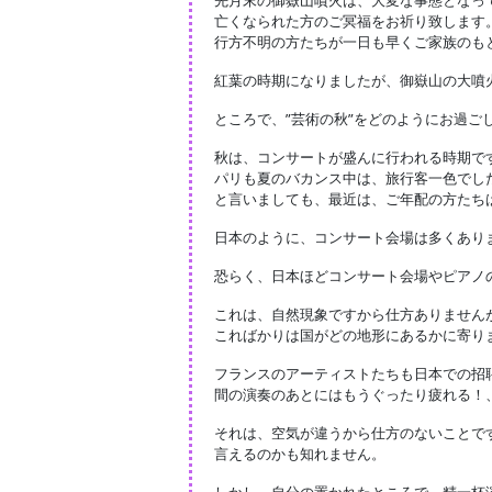
先月末の御嶽山噴火は、大変な事態となっ
亡くなられた方のご冥福をお祈り致します
行方不明の方たちが一日も早くご家族のも
紅葉の時期になりましたが、御嶽山の大噴
ところで、”芸術の秋”をどのようにお過ご
秋は、コンサートが盛んに行われる時期で
パリも夏のバカンス中は、旅行客一色でし
と言いましても、最近は、ご年配の方たち
日本のように、コンサート会場は多くあり
恐らく、日本ほどコンサート会場やピアノ
これは、自然現象ですから仕方ありません
こればかりは国がどの地形にあるかに寄り
フランスのアーティストたちも日本での招
間の演奏のあとにはもうぐったり疲れる！
それは、空気が違うから仕方のないことで
言えるのかも知れません。