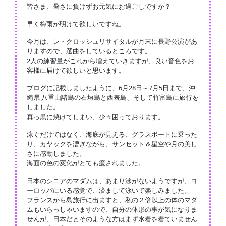
皆さま、暑さに負けずお元気にお過ごしですか？
早く梅雨が明けて欲しいですね。
今月は、レ・クロッシュリサイタルが月末に長野公演があ
りますので、選曲をしているところです。
2人の練習量がこれから増えていきますが、良い音色をお
客様に届けて欲しいと思います。
ブログに記載しましたように、6月28日～7月5日まで、沖
縄県 八重山諸島の石垣島と西表島、そして竹富島に旅行を
しました。
真っ黒に焼けてしまい、少々困っております。
泳ぐだけではなく、海底が見える、グラスボートに乗った
り、カヤックを漕ぎながら、サンセット＆星空や月の美し
さに感動しました。
海面の色の変化がとても癒されました。
日本のシニアのマダムは、あまり泳がないようですが、ヨ
ーロッパにいる感覚で、済まして泳いで楽しみました。
フランスから島旅行に出ますと、私の２倍以上の体のマダ
ムもいらっしゃいますので、自分の体形の事が気になりま
せんが、日本だとそのような方はまず水着を着ていません