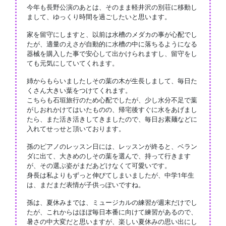
今年も長野公演のあとは、そのまま軽井沢の別荘に移動し
まして、ゆっくり時間を過ごしたいと思います。
家を留守にしますと、以前は水槽のメダカの事が心配でし
たが、適量のえさが自動的に水槽の中に落ちるようになる
器械を購入した事で安心して出かけられますし、留守をし
ても元気にしていてくれます。
姉からもらいましたしその葉の木が生長しまして、毎日た
くさん大きい葉をつけてくれます。
こちらも石垣旅行のため心配でしたが、少し水分不足で葉
がしおれかけてはいたものの、帰宅後すぐに水をあげまし
たら、また活き活きしてきましたので、毎日お素麺などに
入れてせっせと頂いております。
孫のピアノのレッスン日には、レッスンが終ると、ベラン
ダに出て、大きめのしその葉を選んで、持って行きます
が、その選ぶ姿がまだあどけなくて可愛いです。
身長は私よりもずっと伸びてしまいましたが、中学1年生
は、まだまだ表情が子供っぽいですね。
孫は、夏休みまでは、ミュージカルの練習が週末だけでし
たが、これからはほぼ毎日本番に向けて練習があるので、
暑さの中大変だと思いますが、楽しい夏休みの思い出にし