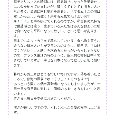
毎年クリスマスの時期には、顔見知りになった失業者たち
にお金を配っていましたが、貧しくてもとても明るい人た
ちが多く、翌週に同じ場所を通ると、「マダム！この間は
嬉しかったよ。有難う！来年も元気でね！よいお年
を！！！」と声を掛けてくれるのですが、私自身の気持ち
は優越感とは違う、生きている人たちはみんなお互いに助
け合いながら平和になって欲しい、という思いがありま
す。
日本でもネットカフェで暮らしていたり、食べ物を買うお
金もない日本人たちがフランスのように、街角で、「助け
てください！」と助けを求める人たちがいらっしゃらない
ので、フランス生活の時のように、個人的な寄付は中々で
きないでいますが、幸せな日本になって欲しいと切に願い
ます。
暮れからお正月はとても忙しい毎日ですが、落ち着いたと
ころで、熱海の温泉でゆっくりしてくるつもりです。
あっという間に70代の高齢者になってしまいましたが、一
日一日を有意義に楽しく、価値のある生き方をしたいと思
います。
皆さまも毎日を幸せにお過ごしください。
寒さが厳しいですので、くれぐれもご自愛の程申し上げま
す。