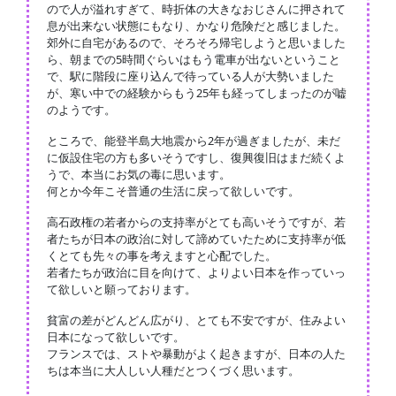
ので人が溢れすぎて、時折体の大きなおじさんに押されて
息が出来ない状態にもなり、かなり危険だと感じました。
郊外に自宅があるので、そろそろ帰宅しようと思いました
ら、朝までの5時間ぐらいはもう電車が出ないということ
で、駅に階段に座り込んで待っている人が大勢いました
が、寒い中での経験からもう25年も経ってしまったのが嘘
のようです。
ところで、能登半島大地震から2年が過ぎましたが、未だ
に仮設住宅の方も多いそうですし、復興復旧はまだ続くよ
うで、本当にお気の毒に思います。
何とか今年こそ普通の生活に戻って欲しいです。
高石政権の若者からの支持率がとても高いそうですが、若
者たちが日本の政治に対して諦めていたために支持率が低
くとても先々の事を考えますと心配でした。
若者たちが政治に目を向けて、よりよい日本を作っていっ
て欲しいと願っております。
貧富の差がどんどん広がり、とても不安ですが、住みよい
日本になって欲しいです。
フランスでは、ストや暴動がよく起きますが、日本の人た
ちは本当に大人しい人種だとつくづく思います。