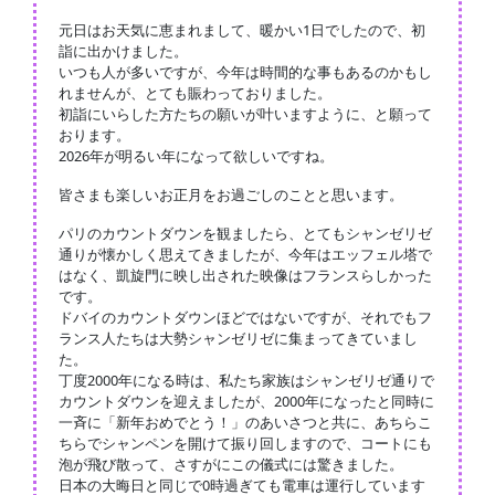
元日はお天気に恵まれまして、暖かい1日でしたので、初
詣に出かけました。
いつも人が多いですが、今年は時間的な事もあるのかもし
れませんが、とても賑わっておりました。
初詣にいらした方たちの願いが叶いますように、と願って
おります。
2026年が明るい年になって欲しいですね。
皆さまも楽しいお正月をお過ごしのことと思います。
パリのカウントダウンを観ましたら、とてもシャンゼリゼ
通りが懐かしく思えてきましたが、今年はエッフェル塔で
はなく、凱旋門に映し出された映像はフランスらしかった
です。
ドバイのカウントダウンほどではないですが、それでもフ
ランス人たちは大勢シャンゼリゼに集まってきていまし
た。
丁度2000年になる時は、私たち家族はシャンゼリゼ通りで
カウントダウンを迎えましたが、2000年になったと同時に
一斉に「新年おめでとう！」のあいさつと共に、あちらこ
ちらでシャンペンを開けて振り回しますので、コートにも
泡が飛び散って、さすがにこの儀式には驚きました。
日本の大晦日と同じで0時過ぎても電車は運行しています